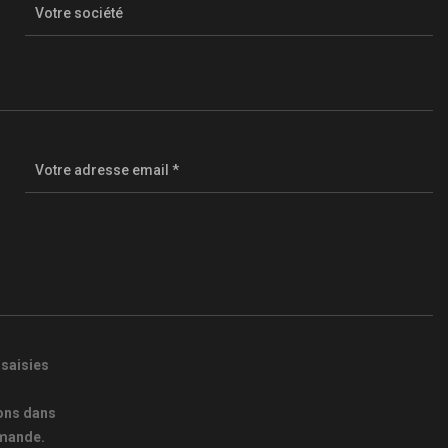
 saisies
r
ons dans
emande.