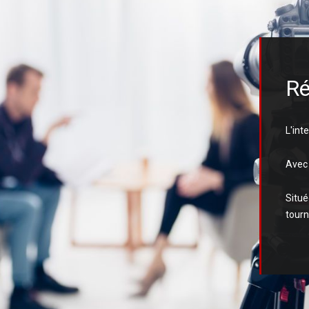
Ré
L'int
Avec 
Situé
tourn