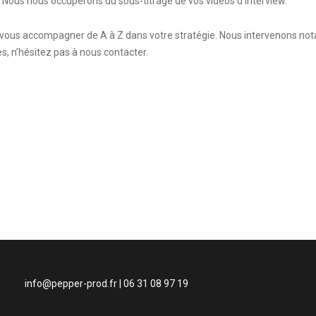
s. Nous nous occuperons du sous-titrage de vos vidéos d’interview.
a vous accompagner de A à Z dans votre stratégie. Nous intervenons n
es, n’hésitez pas à nous contacter.
info@pepper-prod.fr
| 06 31 08 97 19