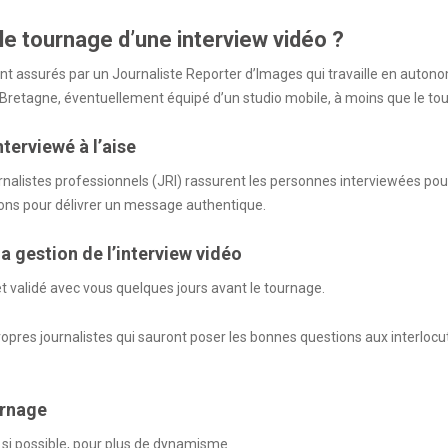
 tournage d’une interview vidéo ?
 assurés par un Journaliste Reporter d’Images qui travaille en autonom
 Bretagne, éventuellement équipé d’un studio mobile, à moins que le tour
nterviewé à l’aise
rnalistes professionnels (JRI) rassurent les personnes interviewées pour q
tions pour délivrer un message authentique.
a gestion de l’interview vidéo
 et validé avec vous quelques jours avant le tournage.
opres journalistes qui sauront poser les bonnes questions aux interlocut
urnage
i possible, pour plus de dynamisme